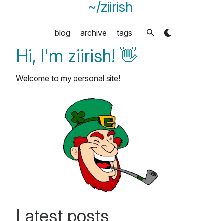
~/ziirish
blog
archive
tags
Hi, I'm ziirish! 👋
Welcome to my personal site!
Latest posts